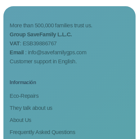
More than 500,000 families trust us.
Group SaveFamily L.L.C.
VAT
: ESB39886767
Email
:
info@savefamilygps.com
Customer support in English.
Información
Eco-Repairs
They talk about us
About Us
Frequently Asked Questions