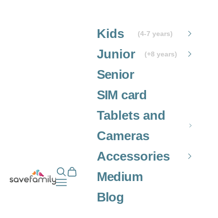
Skip to content
Kids
(4-7 years)
Junior
(+8 years)
Senior
SIM card
Tablets and
Cameras
Accessories
Open search
Open cart
Grupo SaveFamily S.L.
Medium
Open navigation menu
Blog