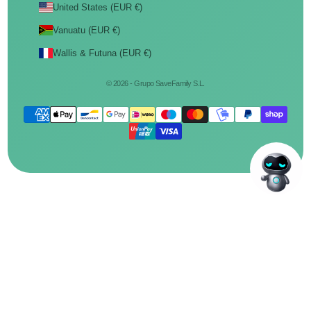
United States (EUR €)
Vanuatu (EUR €)
Wallis & Futuna (EUR €)
© 2026 - Grupo SaveFamily S.L.