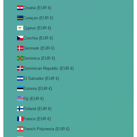
Croatia (EUR €)
Curaçao (EUR €)
Cyprus (EUR €)
Czechia (EUR €)
Denmark (EUR €)
Dominica (EUR €)
Dominican Republic (EUR €)
El Salvador (EUR €)
Estonia (EUR €)
Fiji (EUR €)
Finland (EUR €)
France (EUR €)
French Polynesia (EUR €)