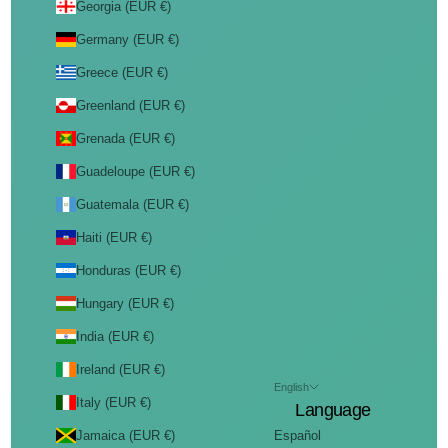
Georgia (EUR €)
Germany (EUR €)
Greece (EUR €)
Greenland (EUR €)
Grenada (EUR €)
Guadeloupe (EUR €)
Guatemala (EUR €)
Haiti (EUR €)
Honduras (EUR €)
Hungary (EUR €)
India (EUR €)
Ireland (EUR €)
English
Italy (EUR €)
Language
Jamaica (EUR €)
Español